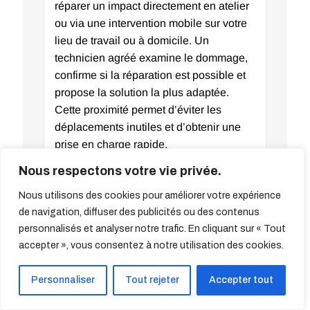
réparer un impact directement en atelier
ou via une intervention mobile sur votre
lieu de travail ou à domicile. Un
technicien agréé examine le dommage,
confirme si la réparation est possible et
propose la solution la plus adaptée.
Cette proximité permet d’éviter les
déplacements inutiles et d’obtenir une
prise en charge rapide.
Nous respectons votre vie privée.
Quand faut-il remplacer un
Nous utilisons des cookies pour améliorer votre expérience
pare-brise fissuré ?
de navigation, diffuser des publicités ou des contenus
personnalisés et analyser notre trafic. En cliquant sur « Tout
Le remplacement d’un pare-
accepter », vous consentez à notre utilisation des cookies.
brise à Saint-Denis est-il pris en
charge par l’assurance ?
Personnaliser
Tout rejeter
Accepter tout
Quel est le coût d’un